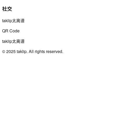
社交
taklip太离谱
QR Code
taklip太离谱
© 2025 taklip. All rights reserved.