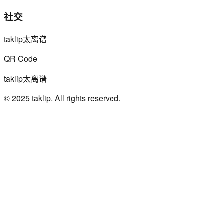
社交
taklip太离谱
QR Code
taklip太离谱
© 2025 taklip. All rights reserved.