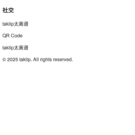
社交
taklip太离谱
QR Code
taklip太离谱
© 2025 taklip. All rights reserved.