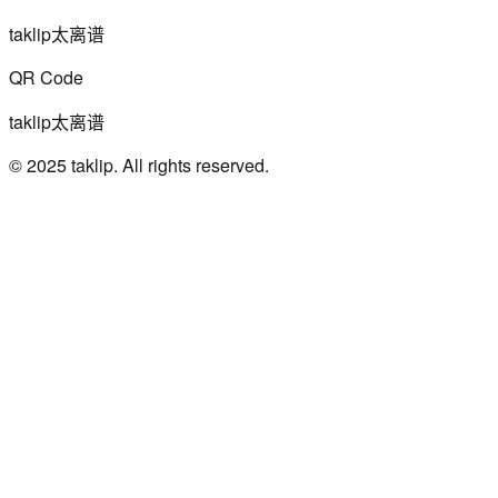
taklip太离谱
QR Code
taklip太离谱
© 2025 taklip. All rights reserved.