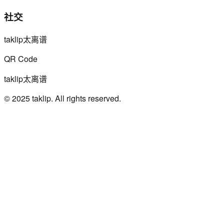
社交
taklip太离谱
QR Code
taklip太离谱
© 2025 taklip. All rights reserved.