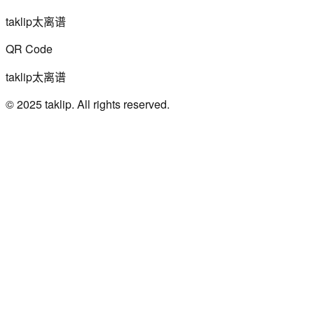
taklip太离谱
QR Code
taklip太离谱
© 2025 taklip. All rights reserved.