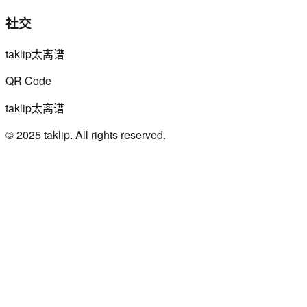
社交
taklip太离谱
QR Code
taklip太离谱
© 2025 taklip. All rights reserved.